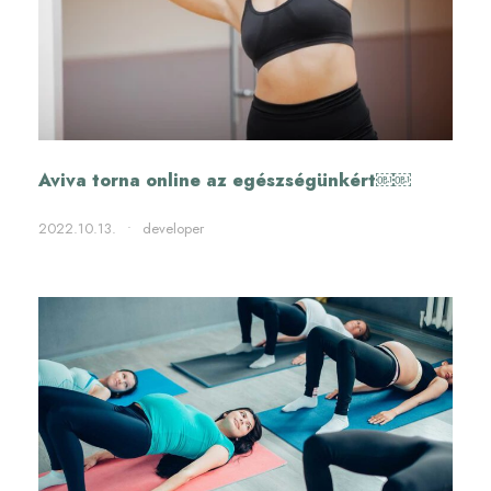
Aviva torna online az egészségünkért￼￼
2022.10.13.
•
developer